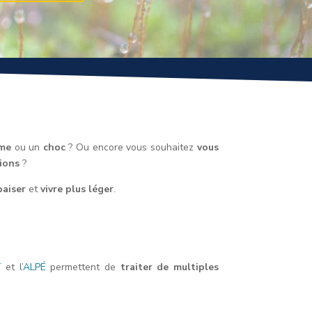
sme
ou un
choc
? Ou encore vous souhaitez
vous
ions
?
paiser
et
vivre plus léger
.
T
et l’
ALPÉ
permettent de
traiter de multiples