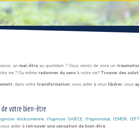
passe, un
mal-être
au quotidien ? Vous venez de vivre un
traumati
votre vie ? Ou même
redonner du sens
à votre vie?
Trouver des solut
ement
, dans votre
transformation
, vous aider à vous
libérer
, vous
a
 de votre bien-être
hypnose éricksonienne
, l’
hypnose SAJECE
, l’
Hypnonatal
, l’
EMDR
, l’
EF
 vous aider à
retrouver une sensation de bien-être
.