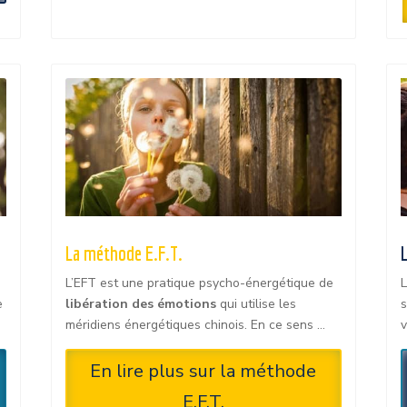
La méthode E.F.T.
L’EFT est une pratique psycho-énergétique de
L
e
libération des émotions
qui utilise les
s
méridiens énergétiques chinois. En ce sens …
v
En lire plus sur la méthode
E.F.T.