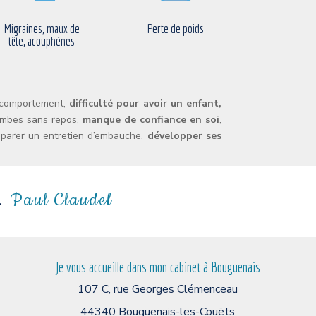
Migraines, maux de
Perte de poids
tête, acouphènes
u comportement,
difficulté pour avoir un enfant,
jambes sans repos,
manque de confiance en soi
,
préparer un entretien d’embauche,
développer ses
.
Paul
Claudel
Je vous accueille dans mon cabinet à Bouguenais
107 C, rue Georges Clémenceau
44340 Bouguenais-les-Couëts