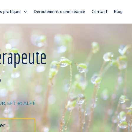
s pratiques
Déroulement d’une séance
Contact
Blog
érapeute
s
MDR, EFT et ALPÉ
er