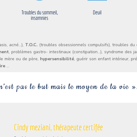
Troubles du sommeil,
Deuil
insomnies
asis, acné…),
T.O.C.
(troubles obsessionnels compulsifs), troubles d
ment
, problèmes gastro- intestinaux (constipation…), syndrome des 
 de mère ou de père,
hypersensibilité
, guérir son enfant intérieur, 
ire
…
’est pas le but mais le moyen de la vie »
Cindy meziani, thérapeute certifée