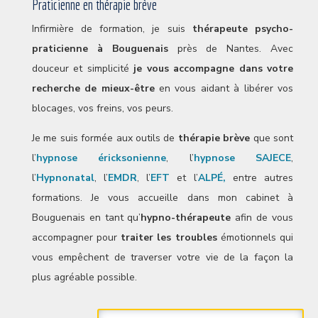
Praticienne en thérapie brève
Infirmière de formation, je suis
thérapeute
psycho-
praticienne
à Bouguenais
près de Nantes. Avec
douceur et simplicité
je vous accompagne dans votre
recherche de mieux-être
en vous aidant à libérer vos
blocages, vos freins, vos peurs.
Je me suis formée aux outils de
thérapie brève
que sont
l’
hypnose éricksonienne
, l’
hypnose SAJECE
,
l’
Hypnonatal
, l’
EMDR
, l’
EFT
et l’
ALPÉ,
entre autres
formations. Je vous accueille dans mon cabinet à
Bouguenais en tant qu’
hypno-thérapeute
afin de vous
accompagner pour
traiter les troubles
émotionnels qui
vous empêchent de traverser votre vie de la façon la
plus agréable possible.