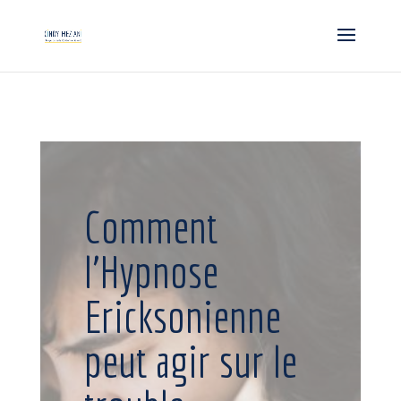
Comment
l’Hypnose
Ericksonienne
peut agir sur le