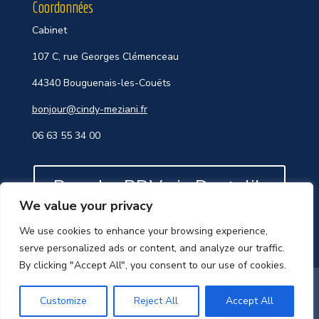
Coordonnées
Cabinet
107 C, rue Georges Clémenceau
44340 Bouguenais-les-Couëts
bonjour@cindy-meziani.fr
06 63 55 34 00
Prendre RDV via Doctolib
We value your privacy
We use cookies to enhance your browsing experience,
serve personalized ads or content, and analyze our traffic.
By clicking "Accept All", you consent to our use of cookies.
© Copyright 2022 Cindy Meziani –
Mentions légales
–
Création et référencement par
Coup d’Plume
–
Customize
Reject All
Accept All
Optimisation SEO par
Eccoweb