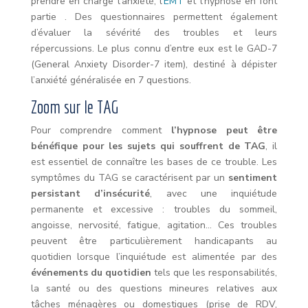
prendre en charge l’anxiété, l’
EMT
et l’hypnose en font
partie . Des questionnaires permettent également
d’évaluer la sévérité des troubles et leurs
répercussions. Le plus connu d’entre eux est le GAD-7
(General Anxiety Disorder-7 item), destiné à dépister
l’anxiété généralisée en 7 questions.
Zoom sur le TAG
Pour comprendre comment
l’hypnose peut être
bénéfique pour les sujets qui souffrent de TAG
, il
est essentiel de connaître les bases de ce trouble. Les
symptômes du TAG se caractérisent par un
sentiment
persistant d’insécurité
, avec une inquiétude
permanente et excessive : troubles du sommeil,
angoisse, nervosité, fatigue, agitation… Ces troubles
peuvent être particulièrement handicapants au
quotidien lorsque l’inquiétude est alimentée par des
événements du quotidien
tels que les responsabilités,
la santé ou des questions mineures relatives aux
tâches ménagères ou domestiques (prise de RDV,