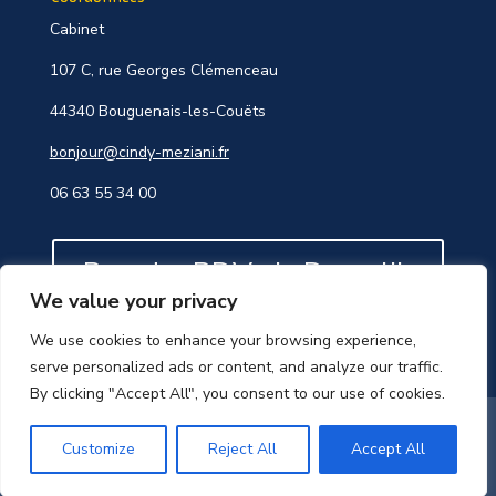
Cabinet
107 C, rue Georges Clémenceau
44340 Bouguenais-les-Couëts
bonjour@cindy-meziani.fr
06 63 55 34 00
Prendre RDV via Doctolib
We value your privacy
We use cookies to enhance your browsing experience,
serve personalized ads or content, and analyze our traffic.
By clicking "Accept All", you consent to our use of cookies.
© Copyright 2022 Cindy Meziani –
Mentions légales
–
Création et référencement par
Coup d’Plume
–
Customize
Reject All
Accept All
Optimisation SEO par
Eccoweb