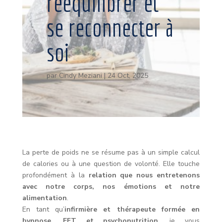
rééquilibrer et
se reconnecter à
soi
par
Cindy Meziani
|
24 Oct, 2025
La perte de poids ne se résume pas à un simple calcul
de calories ou à une question de volonté. Elle touche
profondément à la
relation que nous entretenons
avec notre corps, nos émotions et notre
alimentation
.
En tant qu’
infirmière et thérapeute formée en
hypnose, EFT et psychonutrition
, je vous